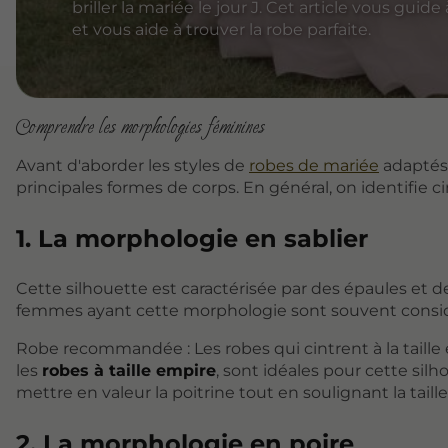
briller la mariée le jour J. Cet article vous guid
et vous aide à trouver la robe parfaite.
Comprendre les morphologies féminines
Avant d'aborder les styles de
robes de mariée
adaptés 
principales formes de corps. En général, on identifie 
1. La morphologie en sablier
Cette silhouette est caractérisée par des épaules et d
femmes ayant cette morphologie sont souvent consid
Robe recommandée : Les robes qui cintrent à la taill
les
robes à taille empire
, sont idéales pour cette si
mettre en valeur la poitrine tout en soulignant la taille
2. La morphologie en poire