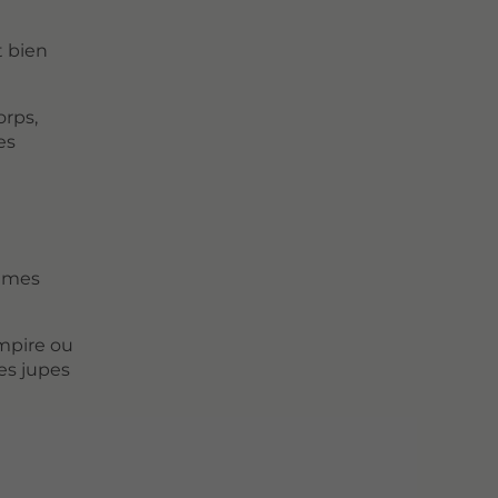
t bien
orps,
es
emmes
empire ou
les jupes