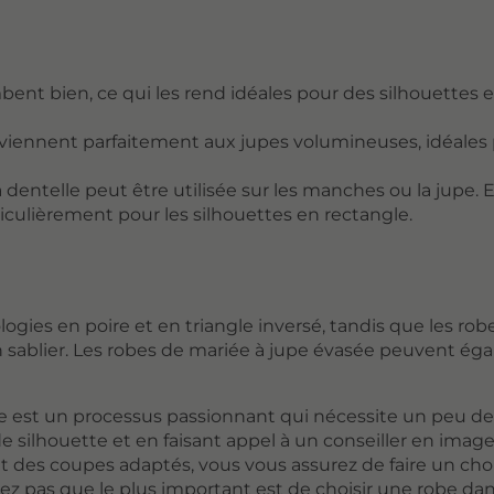
bent bien, ce qui les rend idéales pour des silhouettes e
conviennent parfaitement aux jupes volumineuses, idéales 
dentelle peut être utilisée sur les manches ou la jupe. E
iculièrement pour les silhouettes en rectangle.
ogies en poire et en triangle inversé, tandis que les rob
 en sablier. Les robes de mariée à jupe évasée peuvent é
ie est un processus passionnant qui nécessite un peu de
e silhouette et en faisant appel à un conseiller en imag
 et des coupes adaptés, vous vous assurez de faire un cho
iez pas que le plus important est de choisir une robe da