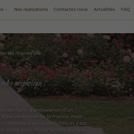
ns
Nos réalisations
Contactez-nous
Actualités
FAQ
Comment choisir la robe de mariée parfaite selon votre morphologie ?
 votre morphologie ?
uciale dans la préparation d'un
 style personnel de la mariée, mais
phologie a ses spécificités, et il est
on corps pour choisir la robe qui fera