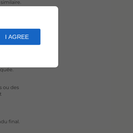
imilaire.
tière de
 les
ement
I AGREE
rquée.
s ou des
t
du final.