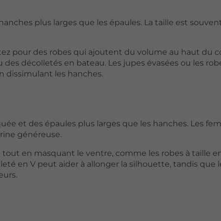
anches plus larges que les épaules. La taille est souven
tez pour des robes qui ajoutent du volume au haut du c
es décolletés en bateau. Les jupes évasées ou les rob
en dissimulant les hanches.
quée et des épaules plus larges que les hanches. Les f
rine généreuse.
e tout en masquant le ventre, comme les robes à taille 
leté en V peut aider à allonger la silhouette, tandis que 
eurs.