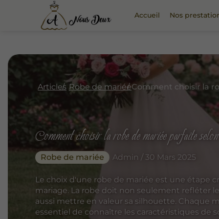
Accueil
Nos prestatio
Articles
Robe de mariée
Comment choisir la robe de mariée parfaite selon
Robe de mariée
Admin / 30 Mars 2025
Le choix d'une robe de mariée est une étape cr
mariage. La robe doit non seulement refléter le
aussi mettre en valeur sa silhouette. Chaque mor
essentiel de connaître les caractéristiques de s