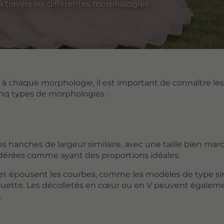
e à travers les différentes morphologies
à chaque morphologie, il est important de connaître les
cinq types de morphologies :
es hanches de largeur similaire, avec une taille bien mar
érées comme ayant des proportions idéales.
e et épousent les courbes, comme les modèles de type si
lhouette. Les décolletés en cœur ou en V peuvent égalem
.