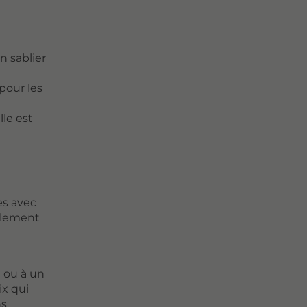
n sablier
pour les
lle est
es avec
galement
e ou à un
ix qui
ns