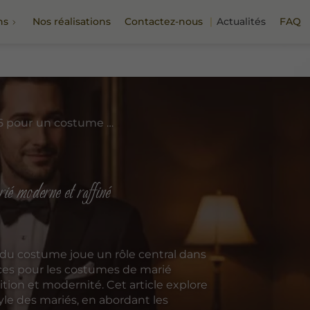
ns
Nos réalisations
Contactez-nous
Actualités
FAQ
Les tendances 2026 pour un costume de marié moderne et raffiné
 moderne et raffiné
du costume joue un rôle central dans
ces pour les costumes de marié
ition et modernité. Cet article explore
yle des mariés, en abordant les