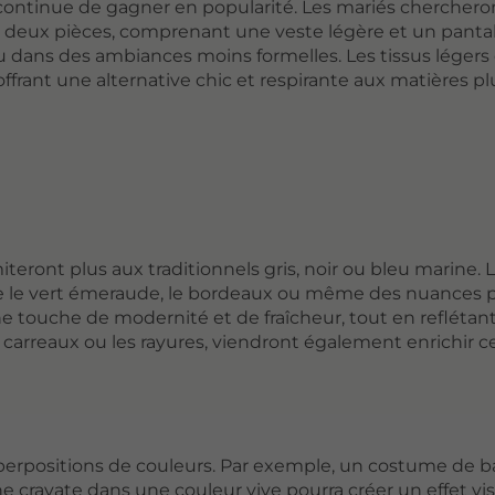
continue de gagner en popularité. Les mariés chercheron
s à deux pièces, comprenant une veste légère et un panta
r ou dans des ambiances moins formelles. Les tissus lége
frant une alternative chic et respirante aux matières pl
eront plus aux traditionnels gris, noir ou bleu marine. 
e vert émeraude, le bordeaux ou même des nuances p
e touche de modernité et de fraîcheur, tout en reflétant
s carreaux ou les rayures, viendront également enrichir c
perpositions de couleurs. Par exemple, un costume de 
 cravate dans une couleur vive pourra créer un effet vi