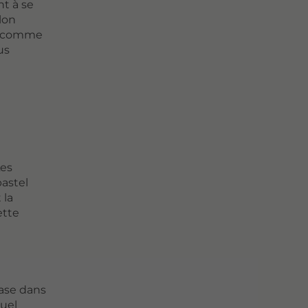
t à se
lon
rs comme
us
Les
astel
 la
ette
base dans
suel