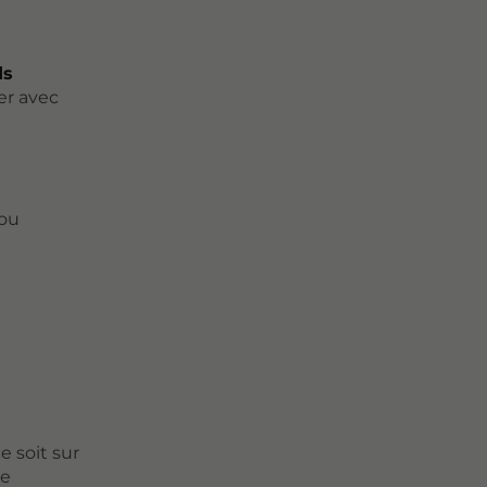
ds
er avec
 ou
e soit sur
he