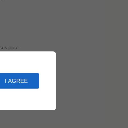
ssus pour
rganique,
I AGREE
exturés
tent la
.