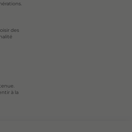
nérations.
oisir des
nalité
 tenue.
tir à la